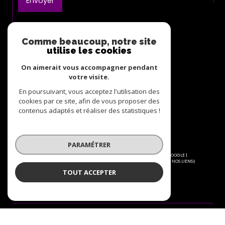
Envoyer
Nous
Comme beaucoup, notre site
ADHÉRONS
utilise les cookies
On aimerait vous accompagner pendant
votre visite.
En poursuivant, vous acceptez l'utilisation des
cookies par ce site, afin de vous proposer des
contenus adaptés et réaliser des statistiques !
PARAMÉTRER
© 2026 | TOUS DROITS RÉSERVÉS | TRADUCTION POWERED BY GOOGLE |
NOS HONORAIRES
PLAN DU SITE
MENTIONS LÉGALES
ADMIN
NOS LIENS
POLITIQUE RGPD
COOKIES
TOUT ACCEPTER