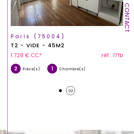
CONTACT
Paris (75004)
T2 - VIDE - 45M2
1 728 €
CC*
réf : 17fb
2
1
Pièce(s)
Chambre(s)
02