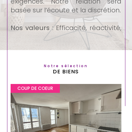
exigences. Notre relation sera
basée sur l’écoute et la discrétion.
Nos valeurs
: Efficacité, réactivité,
confiance et disponibilité.
Notre promesse
: Etre au cœur de
vos projets pour les construire
Notre sélection
ensemble.
DE BIENS
COUP DE COEUR