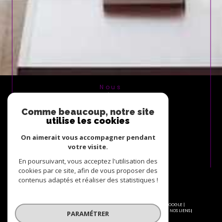
Nous
ADHÉRONS
Comme beaucoup, notre site
utilise les cookies
On aimerait vous accompagner pendant
votre visite.
En poursuivant, vous acceptez l'utilisation des
cookies par ce site, afin de vous proposer des
contenus adaptés et réaliser des statistiques !
© 2026 | TOUS DROITS RÉSERVÉS | TRADUCTION POWERED BY GOOGLE |
NOS HONORAIRES
PLAN DU SITE
MENTIONS LÉGALES
ADMIN
NOS LIENS
PARAMÉTRER
POLITIQUE RGPD
COOKIES